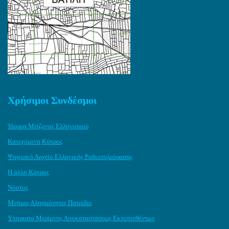
Χρήσιμοι Συνδέσμοι
Ίδρυμα Μείζονος Ελληνισμού
Κατεχόμενη Κύπρος
Ψηφιακό Αρχείο Ελληνικής Ραδιοτηλεόρασης
Η άλλη Κύπρος
Νόστος
Μνήμες Αλησμόνητες Πατρίδες
Υπηρεσία Μερίμνης Αποκαταστάσεως Εκτοπισθέντων