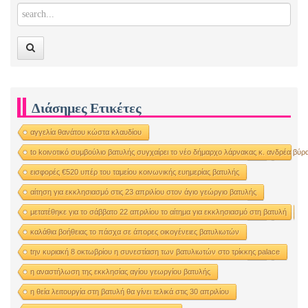
Διάσημες Ετικέτες
αγγελία θανάτου κώστα κλαυδίου
to kοινοτικό συμβούλιο βατυλής συγχαίρει το νέο δήμαρχο λάρνακας κ. ανδρέα βύρ
εισφορές €520 υπέρ του ταμείου κοινωνικής ευημερίας βατυλής
αίτηση για εκκλησιασμό στις 23 απριλίου στον άγιο γεώργιο βατυλής
μετατέθηκε για το σάββατο 22 απριλίου το αίτημα για εκκλησιασμό στη βατυλή
καλάθια βοήθειας το πάσχα σε άπορες οικογένειες βατυλιωτών
tην κυριακή 8 οκτωβρίου η συνεστίαση των βατυλιωτών στο τρίκκης palace
η αναστήλωση της εκκλησίας αγίου γεωργίου βατυλής
η θεία λειτουργία στη βατυλή θα γίνει τελικά στις 30 απριλίου