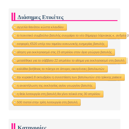
Διάσημες Ετικέτες
αγγελία θανάτου κώστα κλαυδίου
to kοινοτικό συμβούλιο βατυλής συγχαίρει το νέο δήμαρχο λάρνακας κ. ανδρέα 
εισφορές €520 υπέρ του ταμείου κοινωνικής ευημερίας βατυλής
αίτηση για εκκλησιασμό στις 23 απριλίου στον άγιο γεώργιο βατυλής
μετατέθηκε για το σάββατο 22 απριλίου το αίτημα για εκκλησιασμό στη βατυλή
καλάθια βοήθειας το πάσχα σε άπορες οικογένειες βατυλιωτών
tην κυριακή 8 οκτωβρίου η συνεστίαση των βατυλιωτών στο τρίκκης palace
η αναστήλωση της εκκλησίας αγίου γεωργίου βατυλής
η θεία λειτουργία στη βατυλή θα γίνει τελικά στις 30 απριλίου
500 πιστοί στην τρίτη λειτουργία στη βατυλή
Κατηγορίες