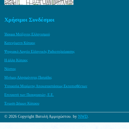
Χρήσιμοι Συνδέσμοι
Ίδρυμα Μείζονος Ελληνισμού
Κατεχόμενη Κύπρος
Ψηφιακό Αρχείο Ελληνικής Ραδιοτηλεόρασης
Η άλλη Κύπρος
Νόστος
Μνήμες Αλησμόνητες Πατρίδες
Υπηρεσία Μερίμνης Αποκαταστάσεως Εκτοπισθέντων
Επιτροπή των Περιφερειών, Ε.Ε.
Ένωση Δήμων Κύπρου
© 2026 Copyright Βατυλή Αμμοχώστου. by
NWD
.