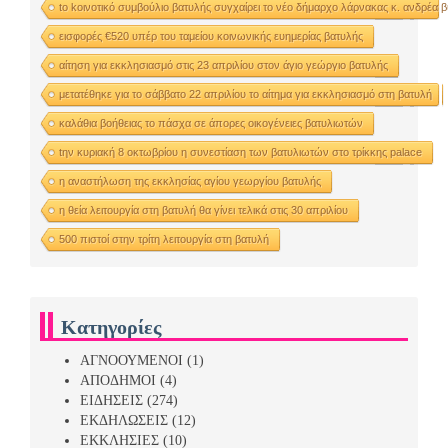
to kοινοτικό συμβούλιο βατυλής συγχαίρει το νέο δήμαρχο λάρνακας κ. ανδρέα 
εισφορές €520 υπέρ του ταμείου κοινωνικής ευημερίας βατυλής
αίτηση για εκκλησιασμό στις 23 απριλίου στον άγιο γεώργιο βατυλής
μετατέθηκε για το σάββατο 22 απριλίου το αίτημα για εκκλησιασμό στη βατυλή
καλάθια βοήθειας το πάσχα σε άπορες οικογένειες βατυλιωτών
tην κυριακή 8 οκτωβρίου η συνεστίαση των βατυλιωτών στο τρίκκης palace
η αναστήλωση της εκκλησίας αγίου γεωργίου βατυλής
η θεία λειτουργία στη βατυλή θα γίνει τελικά στις 30 απριλίου
500 πιστοί στην τρίτη λειτουργία στη βατυλή
Κατηγορίες
ΑΓΝΟΟΥΜΕΝΟΙ
(1)
ΑΠΟΔΗΜΟΙ
(4)
ΕΙΔΗΣΕΙΣ
(274)
ΕΚΔΗΛΩΣΕΙΣ
(12)
ΕΚΚΛΗΣΙΕΣ
(10)