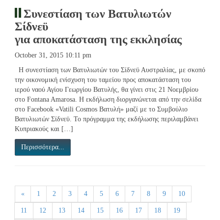
Συνεστίαση των Βατυλιωτών
Σίδνεϋ
για αποκατάσταση της εκκλησίας
October 31, 2015 10:11 pm
Η συνεστίαση των Βατυλιωτών του Σίδνεϋ Αυστραλίας, με σκοπό
την οικονομική ενίσχυση του ταμείου προς αποκατάσταση του
ιερού ναού Αγίου Γεωργίου Βατυλής, θα γίνει στις 21 Νοεμβρίου
στο Fontana Amarosa. Η εκδήλωση διοργανώνεται από την σελίδα
στο Facebook «Vatili Cosmos Βατυλή» μαζί με το Συμβούλιο
Βατυλιωτών Σίδνεϋ. Το πρόγραμμα της εκδήλωσης περιλαμβάνει
Κυπριακούς και […]
Περισσότερα...
«
1
2
3
4
5
6
7
8
9
10
11
12
13
14
15
16
17
18
19