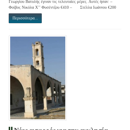
Γεωργίου Βατυλής έγιναν τις τελευταίες μέρες. Αυτές ήσαν: –
Φοίβος Νικόλα Χ’’ Φυσέντζου €410 – Στέλλα Ιωάννου €200
Περισσότερα...