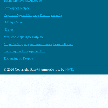
Ίδρυμα Μείζονος Ελληνισμού
Κατεχόμενη Κύπρος
Ψηφιακό Αρχείο Ελληνικής Ραδιοτηλεόρασης
Η άλλη Κύπρος
Νόστος
Μνήμες Αλησμόνητες Πατρίδες
Υπηρεσία Μερίμνης Αποκαταστάσεως Εκτοπισθέντων
Επιτροπή των Περιφερειών, Ε.Ε.
Ένωση Δήμων Κύπρου
© 2026 Copyright Βατυλή Αμμοχώστου. by
NWD
.