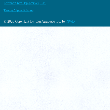
Επιτροπή των Περιφερειών, Ε.Ε.
Ένωση Δήμων Κύπρου
© 2026 Copyright Βατυλή Αμμοχώστου. by
NWD
.