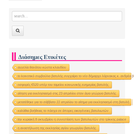
Διάσημες Ετικέτες
αγγελία θανάτου κώστα κλαυδίου
to kοινοτικό συμβούλιο βατυλής συγχαίρει το νέο δήμαρχο λάρνακας κ. ανδρέα 
εισφορές €520 υπέρ του ταμείου κοινωνικής ευημερίας βατυλής
αίτηση για εκκλησιασμό στις 23 απριλίου στον άγιο γεώργιο βατυλής
μετατέθηκε για το σάββατο 22 απριλίου το αίτημα για εκκλησιασμό στη βατυλή
καλάθια βοήθειας το πάσχα σε άπορες οικογένειες βατυλιωτών
tην κυριακή 8 οκτωβρίου η συνεστίαση των βατυλιωτών στο τρίκκης palace
η αναστήλωση της εκκλησίας αγίου γεωργίου βατυλής