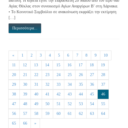
Βατυλή. Η κηδεία έγινε την Παρασκευή 20 Μαϊου από τον ιερό ναό
Αγίας Θέκλας στον συνοικισμό Αγίων Αναργύρων Β’ στη Λάρνακα.
• Το Κοινοτικό Συμβούλιο σε ανακοίνωση εκφράζει την εκτίμηση
[…]
Περισσότερα...
«
1
2
3
4
5
6
7
8
9
10
11
12
13
14
15
16
17
18
19
20
21
22
23
24
25
26
27
28
29
30
31
32
33
34
35
36
37
38
39
40
41
42
43
44
45
46
47
48
49
50
51
52
53
54
55
56
57
58
59
60
61
62
63
64
65
66
»