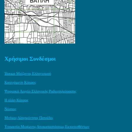
Χρήσιμοι Συνδέσμοι
Ίδρυμα Μείζονος Ελληνισμού
Κατεχόμενη Κύπρος
Ψηφιακό Αρχείο Ελληνικής Ραδιοτηλεόρασης
Η άλλη Κύπρος
Νόστος
Μνήμες Αλησμόνητες Πατρίδες
Υπηρεσία Μερίμνης Αποκαταστάσεως Εκτοπισθέντων