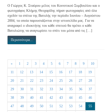
Ο Γιώργος Κ. Σταύρου μέλος του Κοινοτικού Συμβουλίου και ο
φωτογράφος Κλήμης Θεοχαρίδης πήραν φωτογραφίες από όλα
σχεδόν τα σπίτια της Βατυλής την περίοδο Ιουνίου – Αυγούστου
2004, τα οποία παρουσιάζονται στην ιστοσελίδα μας. Για να
αναγραφεί ο ιδιοκτήτης του κάθε σπιτιού θα πρέπει ο κάθε
Βατυλιώτης να αναγνωρίσει το σπίτι του μέσα από τις […]
Περισσότερα...
«
1
2
3
4
5
6
7
8
9
10
11
12
13
14
15
16
17
18
19
20
21
22
23
24
25
26
27
28
29
30
31
32
33
34
35
36
37
38
39
40
41
42
43
44
45
46
47
48
49
50
51
52
53
54
55