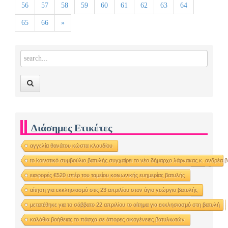
56
57
58
59
60
61
62
63
64
65
66
»
Διάσημες Ετικέτες
αγγελία θανάτου κώστα κλαυδίου
to kοινοτικό συμβούλιο βατυλής συγχαίρει το νέο δήμαρχο λάρνακας κ. ανδρέα 
εισφορές €520 υπέρ του ταμείου κοινωνικής ευημερίας βατυλής
αίτηση για εκκλησιασμό στις 23 απριλίου στον άγιο γεώργιο βατυλής
μετατέθηκε για το σάββατο 22 απριλίου το αίτημα για εκκλησιασμό στη βατυλή
καλάθια βοήθειας το πάσχα σε άπορες οικογένειες βατυλιωτών