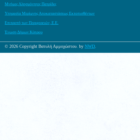
Μνήμες Αλησμόνητες Πατρίδες
Υπηρεσία Μερίμνης Αποκαταστάσεως Εκτοπισθέντων
Επιτροπή των Περιφερειών, Ε.Ε.
Ένωση Δήμων Κύπρου
© 2026 Copyright Βατυλή Αμμοχώστου. by
NWD
.