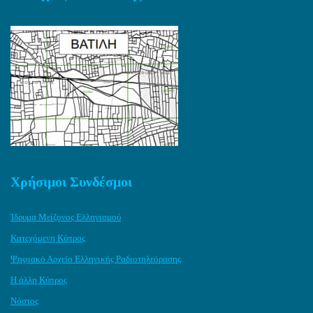
Χρήσιμοι Συνδέσμοι
Ίδρυμα Μείζονος Ελληνισμού
Κατεχόμενη Κύπρος
Ψηφιακό Αρχείο Ελληνικής Ραδιοτηλεόρασης
Η άλλη Κύπρος
Νόστος